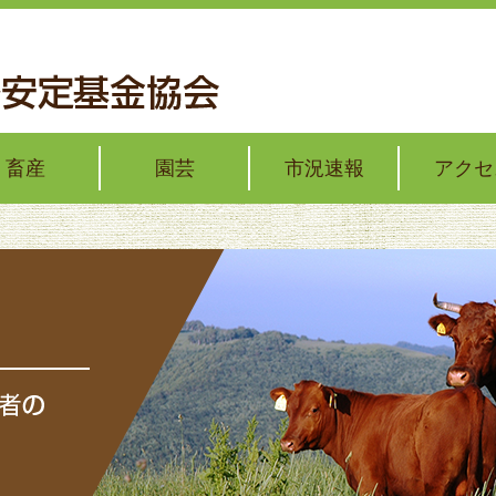
畜産
園芸
市況速報
アクセ
の価格安定
イラーの価格安定
トー君通信簿
野菜・花の価格安定
野菜の出荷安定
加工・業務用野菜の対策
果樹の経営支援
果樹の技術・経営コンクール
畜産
いわて純情野菜市況情報