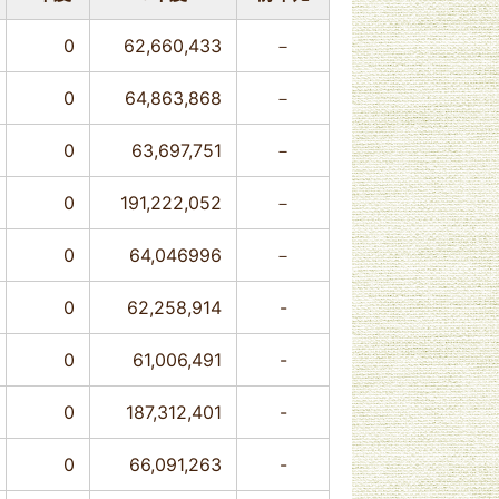
0
62,660,433
－
0
64,863,868
－
0
63,697,751
－
0
191,222,052
－
0
64,046996
－
0
62,258,914
-
0
61,006,491
-
0
187,312,401
-
0
66,091,263
-