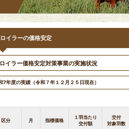
ロイラーの価格安定
ロイラー価格安定対策事業の実施状況
和7年度の実績（令和７年１２月２５日現在）
１羽当たり
交付
区分
月
指標価格
交付額
対象羽数