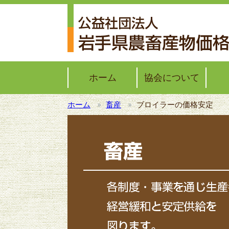
ホーム
協会について
ホーム
畜産
ブロイラーの価格安定
協会概要
協会レポート
子牛
ブロ
モッ