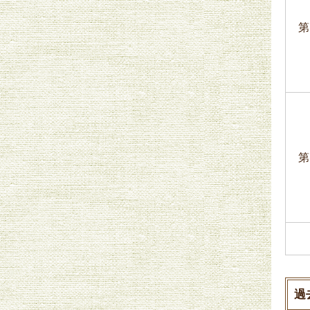
第
第
過