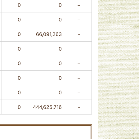
0
0
－
0
0
－
0
66,091,263
-
0
0
－
0
0
－
0
0
－
0
0
－
0
444,625,716
-