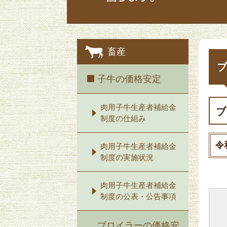
畜産
ブ
子牛の価格安定
肉用子牛生産者補給金
ブ
制度の仕組み
令
肉用子牛生産者補給金
制度の実施状況
肉用子牛生産者補給金
制度の公表・公告事項
ブロイラーの価格安