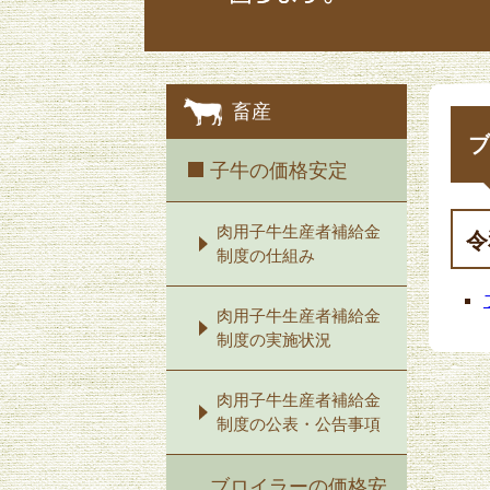
畜産
ブ
子牛の価格安定
肉用子牛生産者補給金
令
制度の仕組み
肉用子牛生産者補給金
制度の実施状況
肉用子牛生産者補給金
制度の公表・公告事項
ブロイラーの価格安