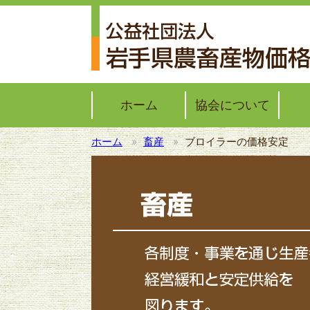
ホーム
協会について
ホーム
畜産
ブロイラーの価格安定
協会概要
協会レポート
子牛
ブロ
モッ