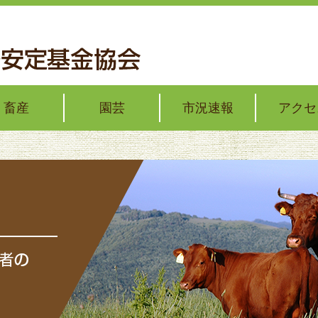
畜産
園芸
市況速報
アクセ
の価格安定
イラーの価格安定
トー君通信簿
野菜・花の価格安定
野菜の出荷安定
加工・業務用野菜の対策
果樹の経営支援
果樹の技術・経営コンクール
畜産
いわて純情野菜市況情報