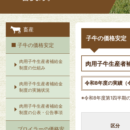
畜産
子牛の価格安定
子牛の価格安定
肉用子牛生産者補給金
肉用子牛生産者
制度の仕組み
令和8年度の実績（令
肉用子牛生産者補給金
制度の実施状況
※令和8年度第1四半期
肉用子牛生産者補給金
制度の公表・公告事項
区分
ブロイラーの価格安