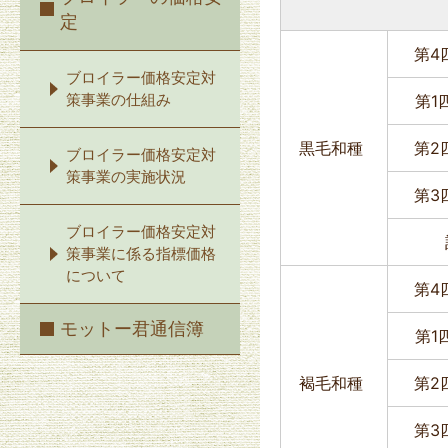
定
第4
ブロイラー価格安定対
策事業の仕組み
第1
黒毛和種
第2
ブロイラー価格安定対
策事業の実施状況
第3
ブロイラー価格安定対
策事業に係る指標価格
について
第4
モットー君通信簿
第1
褐毛和種
第2
第3