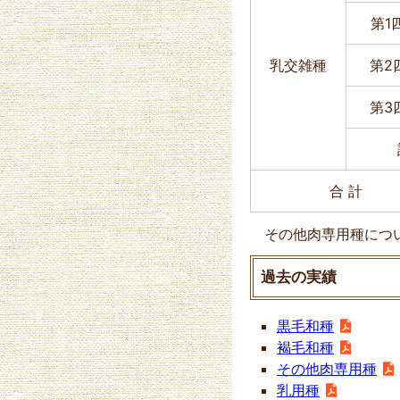
第1
乳交雑種
第2
第3
合 計
その他肉専用種につい
過去の実績
黒毛和種
褐毛和種
その他肉専用種
乳用種