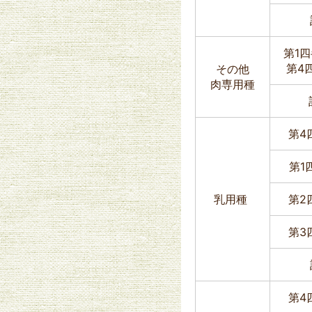
第1
第4
その他
肉専用種
第4
第1
乳用種
第2
第3
第4