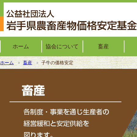
ホーム
協会について
畜産
ホーム
畜産
子牛の価格安定
協会概要
協会レポート
子牛の価格安定
ブロイラーの価格安定
モットー君通信簿
野菜
野菜
加工
果樹
果樹