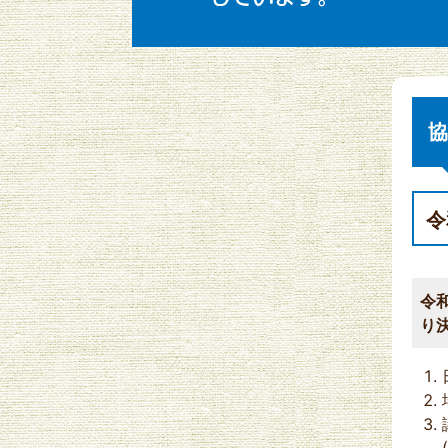
協
令
令
り