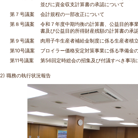
並びに資金収支計算書の承認について
第７号議案
会計規程の一部改正について
第８号議案
令和７年度中期均衡の計算書、公益目的事
書及び公益目的所得財産残額の計算書の承
第９号議案
肉用子牛生産者補給金制度に係る生産者積
第10号議案
ブロイラー価格安定対策事業に係る準備金
第11号議案
第56回定時総会の招集及び付議すべき事項
職務の執行状況報告