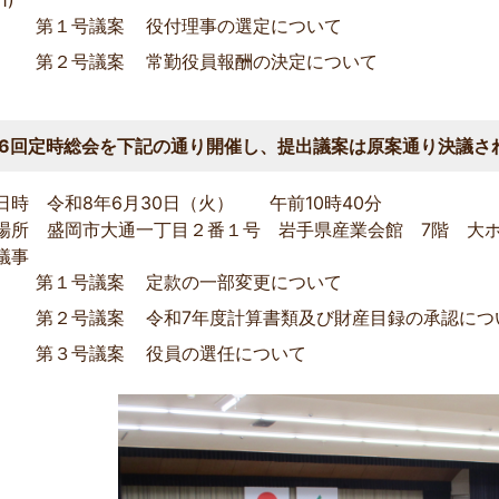
第１号議案
役付理事の選定について
第２号議案
常勤役員報酬の決定について
56回定時総会を下記の通り開催し、提出議案は原案通り決議さ
日時 令和8年6月30日（火） 午前10時4
場所 盛岡市大通一丁目２番１号 岩手県産業会館 7階 大
議事
第１号議案
定款の一部変更について
第２号議案
令和7年度計算書類及び財産目録の承認につ
第３号議案
役員の選任について