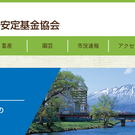
畜産
園芸
市況速報
アクセ
の価格安定
イラーの価格安定
トー君通信簿
野菜・花の価格安定
野菜の出荷安定
加工・業務用野菜の対策
果樹の経営支援
果樹の技術・経営コンクール
畜産
いわて純情野菜市況情報