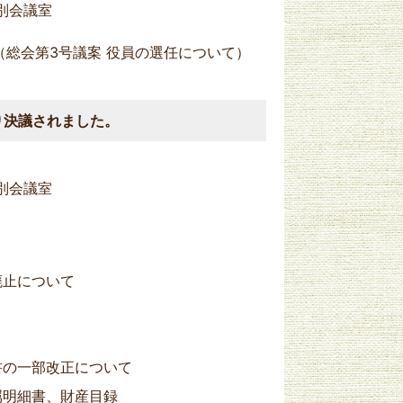
別会議室
（総会第3号議案 役員の選任について）
り決議されました。
分
別会議室
廃止について
書の一部改正について
属明細書、財産目録