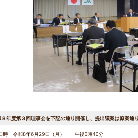
和８年度第３回理事会を下記の通り開催し、提出議案は原案通
日時 令和8年6月29日（月） 午後0時4