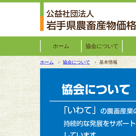
ホーム
協会について
ホーム
協会について
基本情報
協会概要
協会レポート
子牛
ブロ
モッ