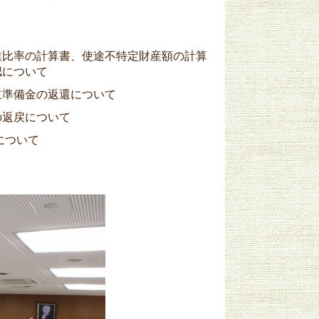
業比率の計算書、使途不特定財産額の計算
認について
立準備金の返還について
の返戻について
について