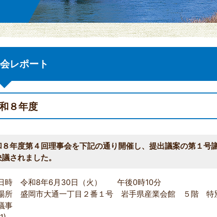
会レポート
和８年度
和８年度第４回理事会を下記の通り開催し、提出議案の第１号
決議されました。
日時 令和8年6月30日（火） 午後0時10
場所 盛岡市大通一丁目２番１号 岩手県産業会館 ５階 特
議事