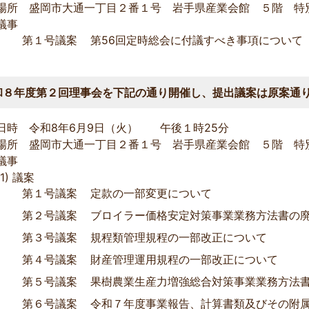
場所 盛岡市大通一丁目２番１号 岩手県産業会館 ５階 特
議事
第１号議案
第56回定時総会に付議すべき事項について
和８年度第２回理事会を下記の通り開催し、提出議案は原案通
日時 令和8年6月9日（火） 午後１時25
場所 盛岡市大通一丁目２番１号 岩手県産業会館 ５階 特
議事
議案
第１号議案
定款の一部変更について
第２号議案
ブロイラー価格安定対策事業業務方法書の
第３号議案
規程類管理規程の一部改正について
第４号議案
財産管理運用規程の一部改正について
第５号議案
果樹農業生産力増強総合対策事業業務方法
第６号議案
令和７年度事業報告、計算書類及びその附