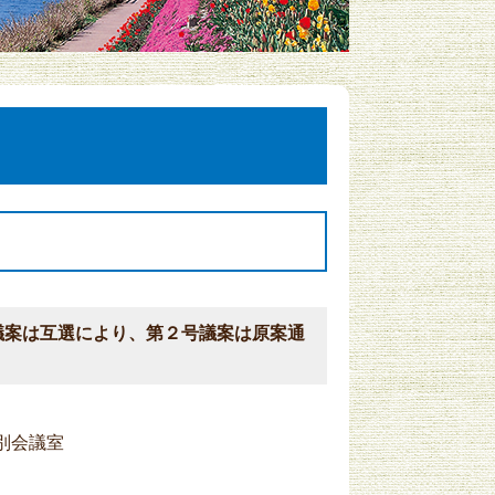
議案は互選により、第２号議案は原案通
分
別会議室