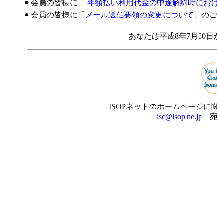
●
会員の皆様に「
年額払い利用代金の中途解約時にお
●
会員の皆様に「
メール送信要領の変更について
」のご
あなたは平成8年7月30
ISOPネットのホームページ
isc@isop.ne.jp
宛