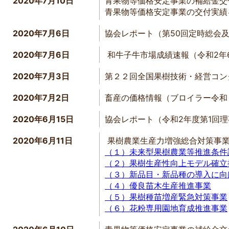
2020年7月10日
青果物等価格安定事業の補給金交
青果物等価格安定事業の交付実績を
2020年7月6日
協会レポート（第50回定時総会及
2020年7月6日
和牛子牛市場成績速報（令和2年
2020年7月3日
第２２回全国果樹技術・経営コン
2020年7月2日
畜産の価格情報（ブロイラー令和
2020年6月15日
協会レポート（令和2年度第1回理
2020年6月11日
果樹農業生産力増強総合対策事業
（１）未来型果樹農業等推進条件
（２）果樹生産性向上モデル確立
（３）新品目・新品種の導入に向
（４）優良苗木生産推進事業
（５）果樹種苗増産緊急対策事業
（６）花粉専用園地育成推進事業