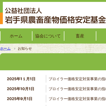
ホーム
協会について
畜産
ホーム
お知らせ
協会概要
協会レポート
子牛の価格安定
ブロイラーの価格安定
モットー君通信簿
野菜
野菜
加工
果樹
果樹
2025年1１月1日
ブロイラー価格安定対策事業の指
2025年10月1日
ブロイラー価格安定対策事業の指
2025年9月1日
ブロイラー価格安定対策事業の指