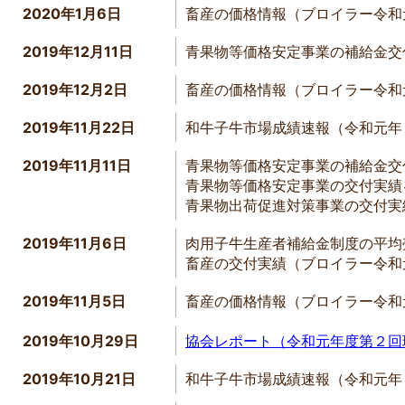
2020年1月6日
畜産の価格情報（ブロイラー令和
2019
年
12
月
11
日
青果物等価格安定事業の補給金交
2019
年
12
月
2
日
畜産の価格情報（ブロイラー令和
2019
年
11
月
22
日
和牛子牛市場成績速報（令和元年
2019年11月11日
青果物等価格安定事業の補給金交
青果物等価格安定事業の交付実績
青果物出荷促進対策事業の交付
2019
年
11
月
6
日
肉用子牛生産者補給金制度の平均
畜産の交付実績（ブロイラー令
2019年11月5日
畜産の価格情報（ブロイラー令和
2019年10月29日
協会レポート（令和元年度第２回
2019年10月21日
和牛子牛市場成績速報（令和元年