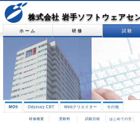
株式会社 岩手ソフトウェアセ
ホーム
研修
試験
MOS
Odyssey CBT
Webクリエイター
その他
研修概要
受験料
試験日程
はじめての方