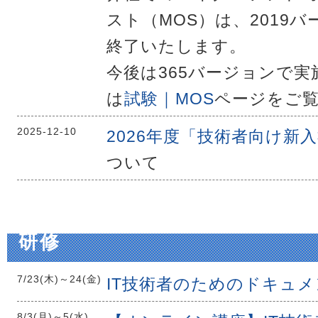
スト（MOS）は、2019
終了いたします。
今後は365バージョンで
は
試験｜MOS
ページをご
2025-12-10
2026年度「技術者向け新
ついて
研修
7/23(木)
～
24(金)
IT技術者のためのドキュ
8/3(月)
～
5(水)